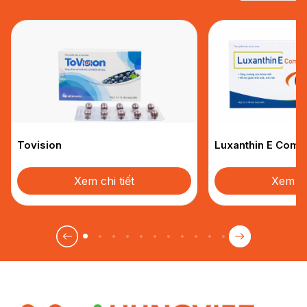
Tovision
Luxanthin E Comp
Xem chi tiết
Xem chi