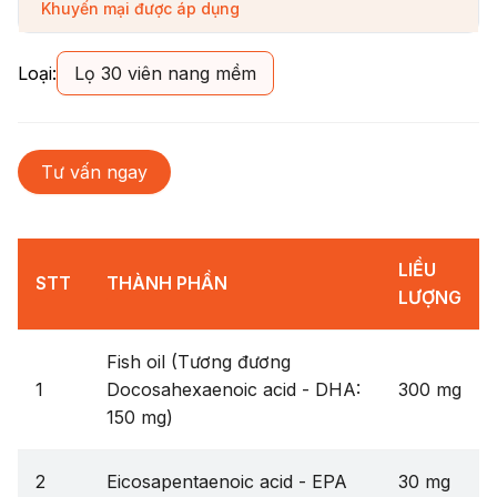
Khuyến mại được áp dụng
Loại
:
Lọ 30 viên nang mềm
Tư vấn ngay
LIỀU
STT
THÀNH PHẦN
LƯỢNG
Fish oil (Tương đương
1
Docosahexaenoic acid - DHA:
300 mg
150 mg)
2
Eicosapentaenoic acid - EPA
30 mg