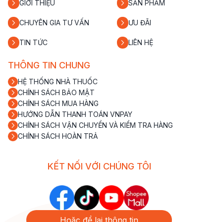
GIỚI THIỆU
SẢN PHẨM
CHUYÊN GIA TƯ VẤN
ƯU ĐÃI
TIN TỨC
LIÊN HỆ
THÔNG TIN CHUNG
HỆ THỐNG NHÀ THUỐC
CHÍNH SÁCH BẢO MẬT
CHÍNH SÁCH MUA HÀNG
HƯỚNG DẪN THANH TOÁN VNPAY
CHÍNH SÁCH VẬN CHUYỂN VÀ KIỂM TRA HÀNG
CHÍNH SÁCH HOÀN TRẢ
KẾT NỐI VỚI CHÚNG TÔI
Hoặc để lại thông tin