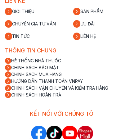
LIÊN KẾT
GIỚI THIỆU
SẢN PHẨM
CHUYÊN GIA TƯ VẤN
ƯU ĐÃI
TIN TỨC
LIÊN HỆ
THÔNG TIN CHUNG
HỆ THỐNG NHÀ THUỐC
CHÍNH SÁCH BẢO MẬT
CHÍNH SÁCH MUA HÀNG
HƯỚNG DẪN THANH TOÁN VNPAY
CHÍNH SÁCH VẬN CHUYỂN VÀ KIỂM TRA HÀNG
CHÍNH SÁCH HOÀN TRẢ
KẾT NỐI VỚI CHÚNG TÔI